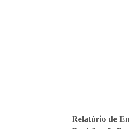
Home
Laboratório
Serviços
Certificações
– Nº 2680_2021 – Revisão_ 0_
Bordeaux_Cloro, pH, Ferro
zed
Relatório de Ensaio - Nº 2680_2021 – Revisão_ 0_Condomínio Ja
Relatório de E