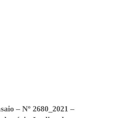
Solicitar Orçamento
Contato
Área Restrita
Condomínio Jardins de
rdins de Bordeaux_Cloro, pH, Ferro
nsaio – Nº 2680_2021 –