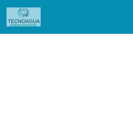
Relatório de Ensaio – Nº
2399_2022 – Revisão_ 0_Sendas
Distribuidora SA – Loja 61 – Bauru
Produtos
Uncategorized
Relatório de Ensaio - Nº
2399_2022 – Revisão_ 0_Sendas Distribuidora SA - Loja 61 - Bauru