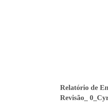
Home
Laboratório
Serviços
Certificações
– Nº 2216_2021 – Revisão_ 0_
Uncategorized
Relatório de Ensaio - Nº 2216_2021 – Revisão_ 0_
Relatório de E
Revisão_ 0_Cyr