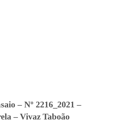
Solicitar Orçamento
Contato
Área Restrita
Cyrela – Vivaz Taboão
Cyrela - Vivaz Taboão
nsaio – Nº 2216_2021 –
ela – Vivaz Taboão