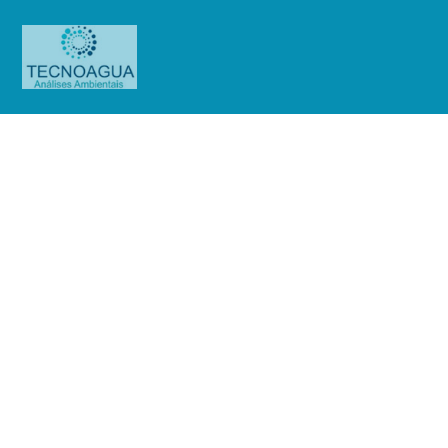
Relatório de Ensaio – Nº
2184_2021 – Revisão_ 0_Sendas
Distribuidora S.A – Loja 124 – Jacu
Pêssego
Produtos
Uncategorized
Relatório de Ensaio - Nº
2184_2021 – Revisão_ 0_Sendas Distribuidora S.A - Loja 124 - Jacu Pêssego