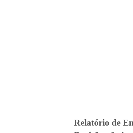
Home
Laboratório
Serviços
Certificações
º 2179_2022 – Revisão_ 0_Asso
Brasil Cantareira
rized
Relatório de Ensaio - Nº 2179_2022 – Revisão_ 0_Associação At
Relatório de E