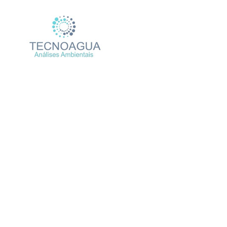
Relatório de Ensaio – N
Produtos
Uncatego