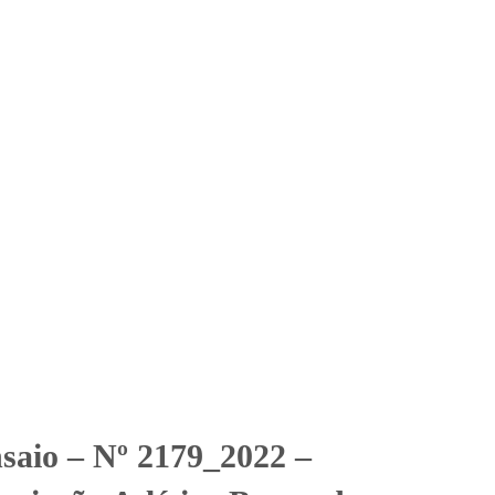
Solicitar Orçamento
Contato
Área Restrita
ciação Atlética Banco do
lética Banco do Brasil Cantareira
nsaio – Nº 2179_2022 –