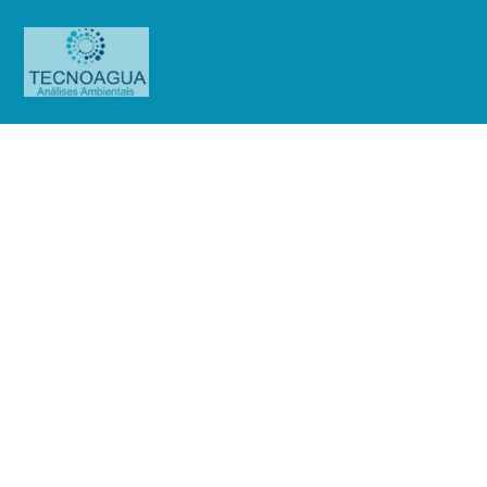
Relatório de Ensaio – Nº
2178_2022 – Revisão_ 0_Sendas
Distribuidora SA – Loja 124 – Jacu
Pêssego
Produtos
Uncategorized
Relatório de Ensaio - Nº
2178_2022 – Revisão_ 0_Sendas Distribuidora SA - Loja 124 - Jacu Pêssego