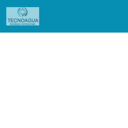
Relatório de Ensaio – Nº
2094_2021 – Revisão_ 0_Cyrela –
Vivaz Estação Guaianases
Produtos
Uncategorized
Relatório de Ensaio - Nº
2094_2021 – Revisão_ 0_Cyrela - Vivaz Estação Guaianases