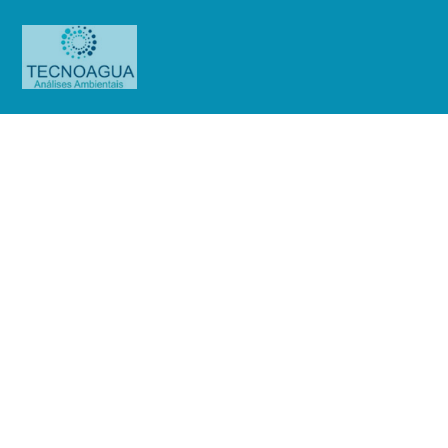
Relatório de Ensaio – Nº
2090_2022 – Revisão_ 0_Sendas
Distribuidora SA – Loja 75 –
Itaquaquecetuba
Produtos
Uncategorized
Relatório de Ensaio - Nº
2090_2022 – Revisão_ 0_Sendas Distribuidora SA - Loja 75 –
Itaquaquecetuba