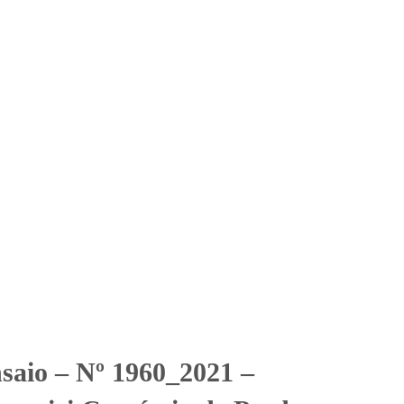
Solicitar Orçamento
Contato
Área Restrita
tici Comércio de Produtos
ércio de Produtos Manipulados Ltda
nsaio – Nº 1960_2021 –