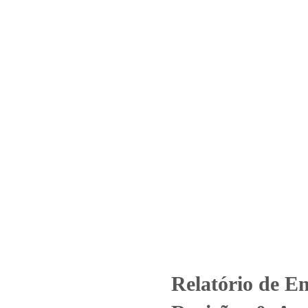
Home
Laboratório
Serviços
Certificações
 1960_2021 – Revisão_ 0_Aroma
Manipulados Ltda
ed
Relatório de Ensaio - Nº 1960_2021 – Revisão_ 0_Aromatici Com
Relatório de E