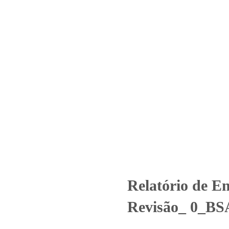
Home
Laboratório
Serviços
Certificações
o – Nº 1697_2021 – Revisão_
Uncategorized
Relatório de Ensaio - Nº 1697_2021 – Revisão_
Relatório de E
Revisão_ 0_BS