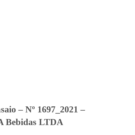
Solicitar Orçamento
Contato
Área Restrita
 0_BSA Bebidas LTDA
 0_BSA Bebidas LTDA
nsaio – Nº 1697_2021 –
A Bebidas LTDA