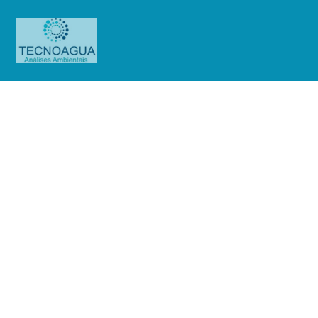
Relatório de Ensaio – Nº
1647_2021 – Revisão_ 0_Província
Capuchinhos – Seminário Santo
Antônio
Produtos
Uncategorized
Relatório de Ensaio - Nº
1647_2021 – Revisão_ 0_Província Capuchinhos - Seminário Santo Antônio