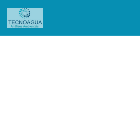
Relatório de Ensaio – Nº
1645_2021 – Revisão_ 0_Mills
Estruturas e Serviços de Engenharia
SA
Produtos
Uncategorized
Relatório de Ensaio - Nº
1645_2021 – Revisão_ 0_Mills Estruturas e Serviços de Engenharia SA