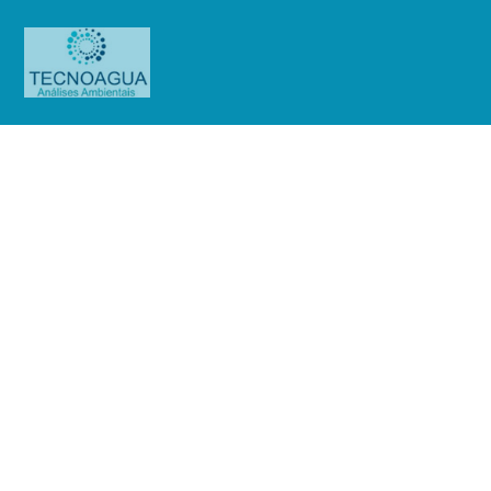
Relatório de Ensaio – Nº
1642_2021 – Revisão_ 0_Chalet
Empreendimentos Imobiliários SPE
LTDA – EPP
Produtos
Uncategorized
Relatório de Ensaio - Nº
1642_2021 – Revisão_ 0_Chalet Empreendimentos Imobiliários SPE LTDA –
EPP