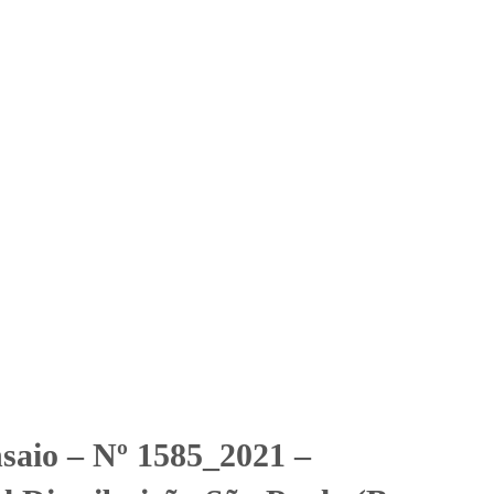
Solicitar Orçamento
Contato
Área Restrita
 Distribuição São Paulo
São Paulo (Base da Itapecerica Serra)
nsaio – Nº 1585_2021 –