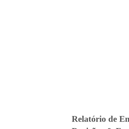
Home
Laboratório
Serviços
Certificações
Nº 1585_2021 – Revisão_ 0_Enel
(Base da Itapecerica Serra)
d
Relatório de Ensaio - Nº 1585_2021 – Revisão_ 0_Enel Distribuição 
Relatório de E