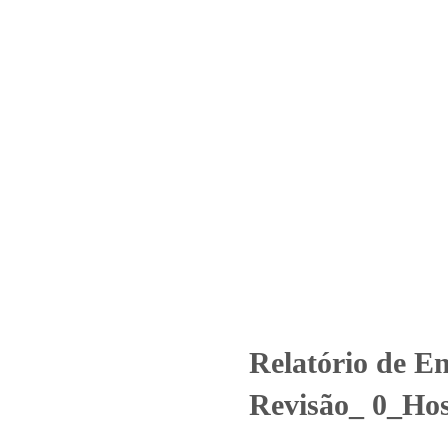
Home
Laboratório
Serviços
Certificações
 1580_2021 – Revisão_ 0_Hospit
ncategorized
Relatório de Ensaio - Nº 1580_2021 – Revisão_ 0_Hospi
Relatório de E
Revisão_ 0_Hos