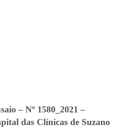
Solicitar Orçamento
Contato
Área Restrita
al das Clínicas de Suzano
tal das Clínicas de Suzano
nsaio – Nº 1580_2021 –
pital das Clínicas de Suzano