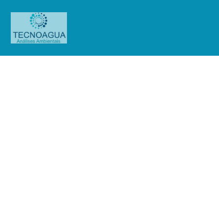
Relatório de Ensaio – Nº
1557_2021 – Revisão_ 0_Enel
Distribuição São Paulo (Base 25 de
Janeiro)
Produtos
Uncategorized
Relatório de Ensaio - Nº
1557_2021 – Revisão_ 0_Enel Distribuição São Paulo (Base 25 de Janeiro)