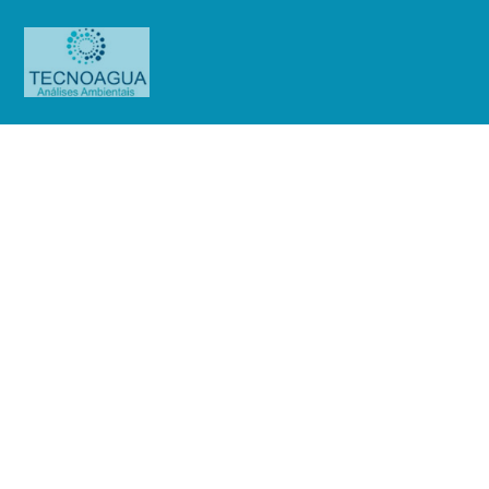
Relatório de Ensaio – Nº
1493_2021 – Revisão_ 0_Plásticos
Alko LTDA
Produtos
Uncategorized
Relatório de Ensaio - Nº
1493_2021 – Revisão_ 0_Plásticos Alko LTDA