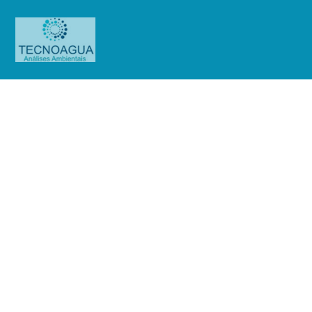
Relatório de Ensaio – Nº
1415_2021 – Revisão_
0_Associação Franciscana de
Ensino Senhor Bom Jesus
Produtos
Uncategorized
Relatório de Ensaio - Nº
1415_2021 – Revisão_ 0_Associação Franciscana de Ensino Senhor Bom Jesus