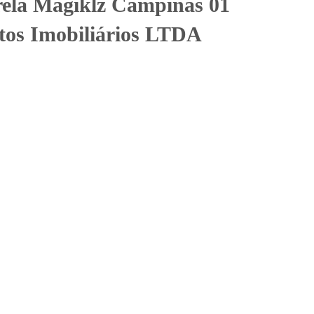
rela Magiklz Campinas 01
os Imobiliários LTDA