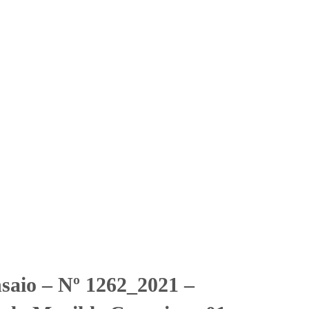
Solicitar Orçamento
Contato
Área Restrita
ela Magiklz Campinas 01
LTDA
inas 01 Empreendimentos Imobiliários LTDA
nsaio – Nº 1262_2021 –