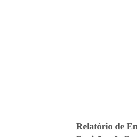
Home
Laboratório
Serviços
Certificações
Nº 1262_2021 – Revisão_ 0_Cyr
reendimentos Imobiliários 
Relatório de Ensaio - Nº 1262_2021 - Revisão_ 0_Cyrela Magiklz Camp
Relatório de E