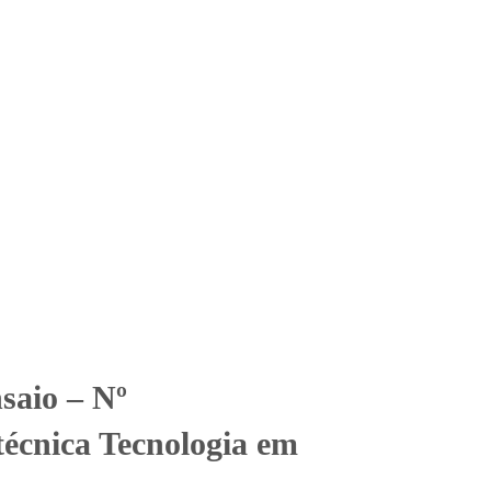
Solicitar Orçamento
Contato
Área Restrita
ologia em Alimentos S.A
ologia em Alimentos S.A
saio – Nº
écnica Tecnologia em