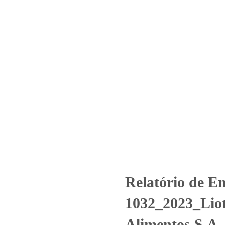
Home
Laboratório
Serviços
Certificações
Nº 1032_2023_Liotécnica Tecn
Uncategorized
Relatório de Ensaio - Nº 1032_2023_Liotécnica Tecn
Relatório de En
1032_2023_Liot
Alimentos S.A