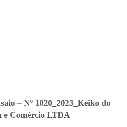
Solicitar Orçamento
Contato
Área Restrita
ndustria e Comércio LTDA
ndustria e Comércio LTDA
nsaio – Nº 1020_2023_Keiko do
ia e Comércio LTDA