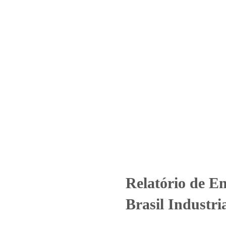
Home
Laboratório
Serviços
Certificações
º 1020_2023_Keiko do Brasil I
ncategorized
Relatório de Ensaio - Nº 1020_2023_Keiko do Brasil I
Relatório de E
Brasil Industr