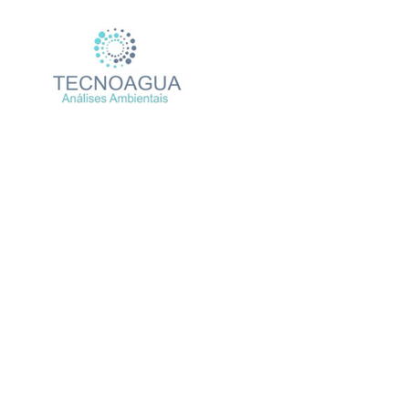
Relatório de Ensaio – N
Produtos
U