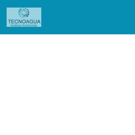
Relatório de Ensaio – 7682_2025 –
Revisão_ 0_Associação
Franciscana
Produtos
Uncategorized
Relatório de Ensaio - 7682_2025
– Revisão_ 0_Associação Franciscana