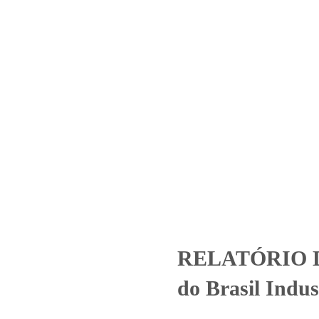
Home
Laboratório
Serviços
Certificações
43.2020_Keiko do Brasil In
categorized
RELATÓRIO DE ENSAIO 3043.2020_Keiko do Brasil In
RELATÓRIO D
do Brasil Indu