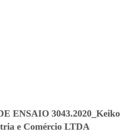
Solicitar Orçamento
Contato
Área Restrita
dustria e Comércio LTDA
dustria e Comércio LTDA
E ENSAIO 3043.2020_Keiko
stria e Comércio LTDA