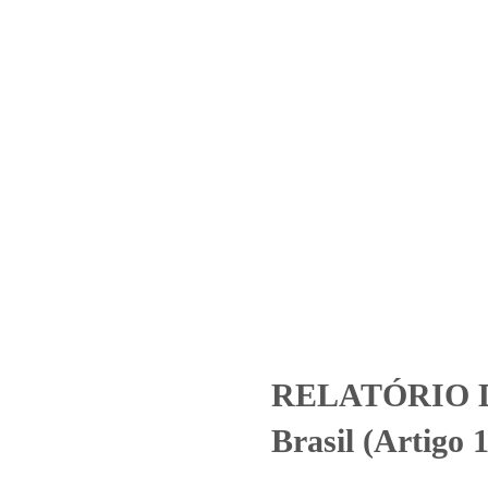
Home
Laboratório
Serviços
Certificações
ENSAIO 2504.2020_YPF Brasi
s
Uncategorized
RELATÓRIO DE ENSAIO 2504.2020_YPF Brasi
RELATÓRIO D
Brasil (Artigo 