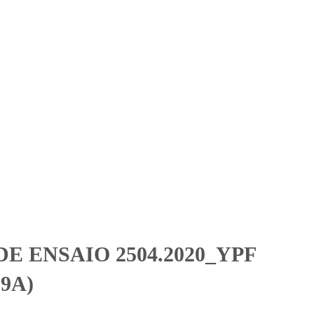
Solicitar Orçamento
Contato
Área Restrita
l (Artigo 19A)
l (Artigo 19A)
E ENSAIO 2504.2020_YPF
19A)