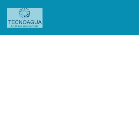
RELATÓRIO DE ENSAIO
2231.2020_Phitofarma (Visorium)
(Escopo purificada e potável)
Produtos
Uncategorized
RELATÓRIO DE ENSAIO
2231.2020_Phitofarma (Visorium)(Escopo purificada e potável)