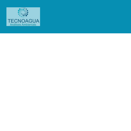
RELATÓRIO DE ENSAIO
1409.2020_Medkou Farmácia de
Manipulação (Ensaio Purificada e
Potável)
Produtos
Uncategorized
RELATÓRIO DE ENSAIO
1409.2020_Medkou Farmácia de Manipulação (Ensaio Purificada e Potável)