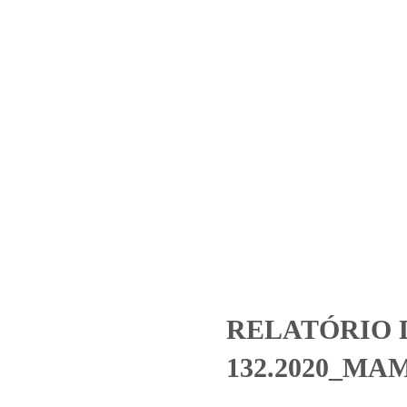
Home
Laboratório
Serviços
Certificações
IO 132.2020_MAMAPlast Em
Uncategorized
RELATÓRIO DE ENSAIO 132.2020_MAMAPlast Em
RELATÓRIO 
132.2020_MAMA