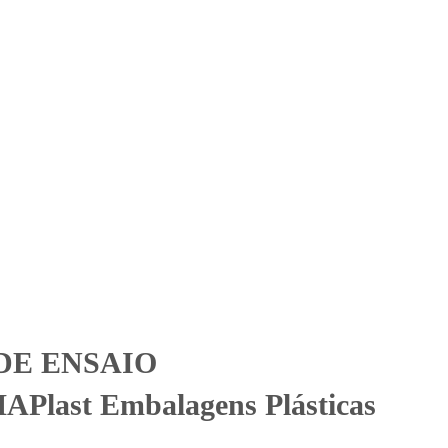
Solicitar Orçamento
Contato
Área Restrita
balagens Plásticas
balagens Plásticas
DE ENSAIO
Plast Embalagens Plásticas