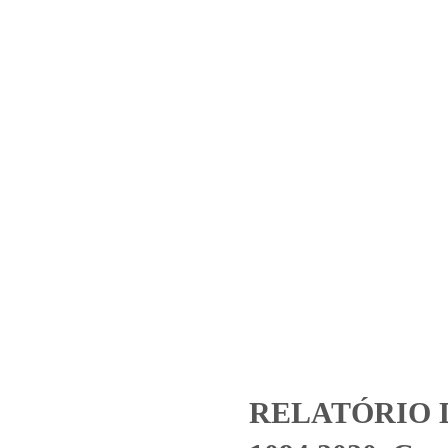
Home
Laboratório
Serviços
Certificações
094.2020_Condomínio Edifíc
Médico e Executivo
zed
RELATÓRIO DE ENSAIO 1094.2020_Condomínio Edifício City To
RELATÓRIO 