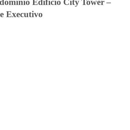
omínio Edifício City Tower –
e Executivo