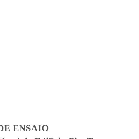
Solicitar Orçamento
Contato
Área Restrita
io City Tower – Centro
wer - Centro Médico e Executivo
DE ENSAIO