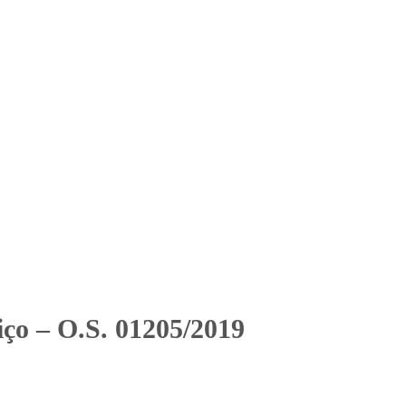
Solicitar Orçamento
Contato
Área Restrita
019
2019
ço – O.S. 01205/2019