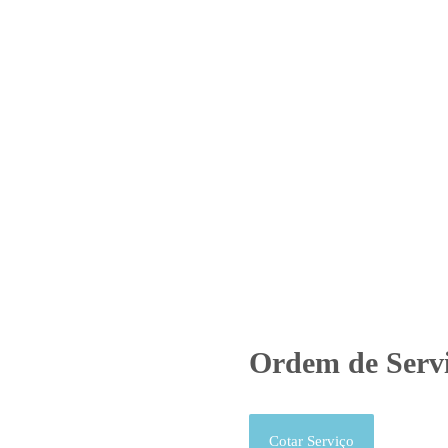
Home
Laboratório
Serviços
Certificações
dem de Serviço – O.S. 01205/2
Produtos
Uncategorized
Ordem de Serviço - O.S. 01205/
Ordem de Servi
Cotar Serviço