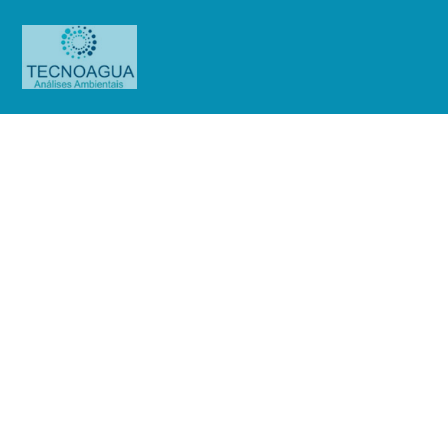
Relatório de Ensaio –
Nº_1550_2023 – Revisão_
0_Sociedade Instrução e
Socorro_Subterrânea (Mensal)
Produtos
Uncategorized
Relatório de Ensaio -
Nº_1550_2023 – Revisão_ 0_Sociedade Instrução e Socorro_Subterrânea
(Mensal)