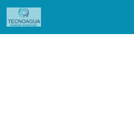
Relatório de Ensaio – Nº_
1811_2023 – _Associação
Beneficente Síria – HCOR (Jardim
Paulistano)
Produtos
Uncategorized
Relatório de Ensaio - Nº_
1811_2023 – _Associação Beneficente Síria - HCOR (Jardim Paulistano)