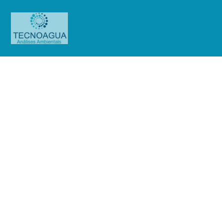
Relatório de Ensaio – Nº 523_2021
– Revisão_ 0_CTEEP CIA de
Transmissão de Energia Elétrica
Paulista – SE Edgard de Souza
Produtos
Uncategorized
Relatório de Ensaio - Nº
523_2021 – Revisão_ 0_CTEEP CIA de Transmissão de Energia Elétrica
Paulista - SE Edgard de Souza